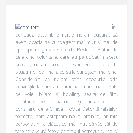
În
perioada octombrie-martie ne-am bucurat să
avem ocazia să cunoaştem mai mult şi mai de
aproape un grup de fete din Beclean. Alături de
cele cinci voluntare, care au participat în acest
proiect, ne-am propus expunerea fetelor la
situaţii noi, dar mai ales sa le cunoștem mai bine.
Considerăm că ne-am atins scopurile prin
activităţile la care am participat împreună – serile
de volei, biliard şi bowling, seara de film,
căzăturile de la patinoar şi întâlnirea cu
consilierul de la Clinica ProVita. Datorită relaţiilor
formate, abia asteptam noua întâlnire, iar mie
personal, mi-a plăcut cel mai mult să văd căt de
tare se bucură fetele de timpul petrecut cu noi și